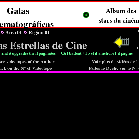
Galas
Album des
stars du ciné
ematográficas
1
&
Area 01
&
Région 01
s Estrellas de Cine
C
+ F5 and it upgrades the it paginates. Ctrl battent + F5 et il améliore l'i
re videotapes of the Author
Voir plus de vidéos de 
ick on the Nº of Videotape
Faites le Déclic sur le Nº