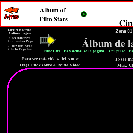
Album of
Film Stars
Cin
Click en la derecha
Zona 0
A ultima Página
Álbum de la
Click in the right
To it finishes Page
Cliquez dans le droit
À lui la Page finit
Pulse Ctrl + F5 y actualiza la pagina. Ctrl pulse 
Para ver más vídeos del Autor
To see mo
Haga Click sobre el Nº de Vídeo
Make Cl