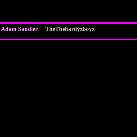
e
Adam Sandler
TheThehardyzboyz