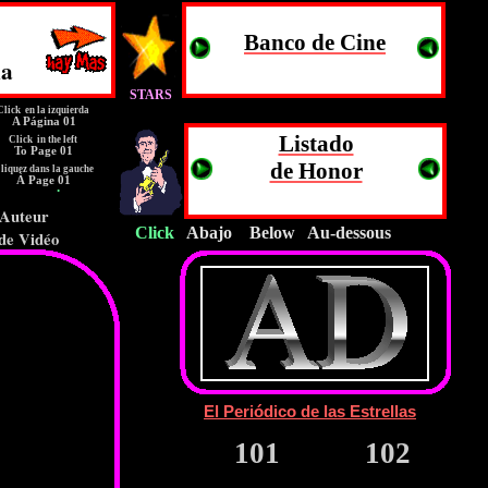
Banco de Cine
Web Oficial Toni M. López
ma
STARS
Click en la izquierda
A Página 01
Listado
Click in the left
To Page 01
de Honor
liquez dans la gauche
Web Oficial Toni M. López
À Page 01
l pagine .
l'Auteur
Click
Abajo Below Au-dessous
 de Vidéo
01 Letra A
02 Letra B
El Periódico de las Estrellas
101
102