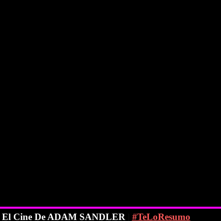
der El Cine De ADAM SANDLER
|
#TeLoResumo