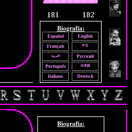
181
182
Biografía:
Español
English
Français
中文
Русский
العربية
Português
日本語
Italiano
Deutsch
Biografía: