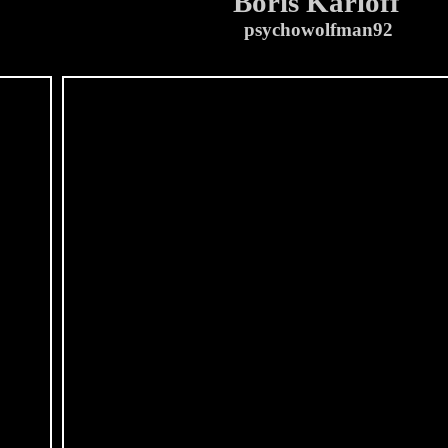
Boris Karloff
psychowolfman92