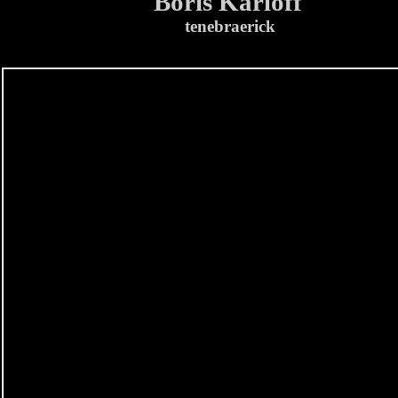
Boris Karloff
tenebraerick