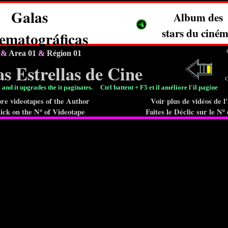
Galas
Album des
stars du ciné
ematográficas
1
&
Area 01
&
Région 01
s Estrellas de Cine
C
+ F5 and it upgrades the it paginates. Ctrl battent + F5 et il améliore l'i
re videotapes of the Author
Voir plus de vidéos de 
ick on the Nº of Videotape
Faites le Déclic sur le Nº