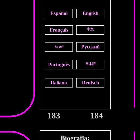
Español
English
Français
中文
Русский
العربية
Português
日本語
Italiano
Deutsch
183
184
Biografía: