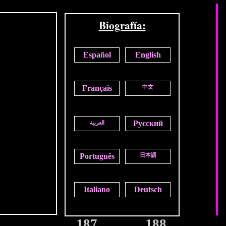
Biografía:
Español
English
Français
中文
Русский
العربية
Português
日本語
Italiano
Deutsch
187
188