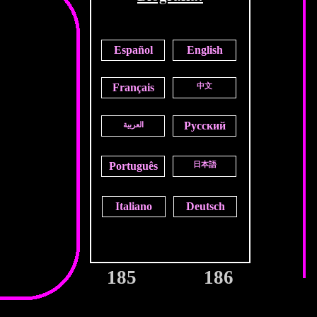
Español
English
Français
中文
Русский
العربية
Português
日本語
Italiano
Deutsch
185
186